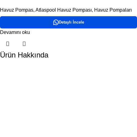
Havuz Pompas
,
Atlaspool Havuz Pompası
,
Havuz Pompaları
Detaylı İncele
Devamını oku
Ürün Hakkında
DORA HAVUZ
Hakkımızda
İletişim
ÜRÜN KATEGORİLERİMİZ
Havuz Temizlik Robotları
Havuz Kimyasalları