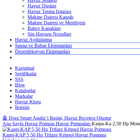
Havuz Şelalesi
Havuz Duşları
Havuz Taşma Izgarası
Makine Dairesi Kapağı
Makine Dairesi ve Merdiveni
Bahçe Kapakları
Süs Havuzu Nozulları
Havuz Aydınlatma
Sauna ve Buhar Ekipmanları
Dezenfeksiyon Ekipmanları
Kurumsal
Sertifikalar
SSS
Blog
Kataloglar
Markalar
Havuz Kloru
İletişim
🤖 Dora Smart Analiz’i Başlat, Havuz Reçetesi Oluştur
Ana Sayfa
Havuz Pompas
Havuz Pompaları
Karpa-Ka 2,50 Hp Mono
Kapri-KAP 5,50 Hp Trifaze Kripsol Havuz Pompası