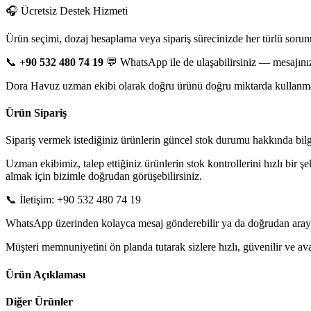
🎧 Ücretsiz Destek Hizmeti
Ürün seçimi, dozaj hesaplama veya sipariş sürecinizde her türlü sorun
📞
+90 532 480 74 19
💬 WhatsApp ile de ulaşabilirsiniz — mesajınız
Dora Havuz uzman ekibi olarak doğru ürünü doğru miktarda kullanman
Ürün Sipariş
Sipariş vermek istediğiniz ürünlerin güncel stok durumu hakkında bilgi 
Uzman ekibimiz, talep ettiğiniz ürünlerin stok kontrollerini hızlı bir ş
almak için bizimle doğrudan görüşebilirsiniz.
📞 İletişim: +90 532 480 74 19
WhatsApp üzerinden kolayca mesaj gönderebilir ya da doğrudan arayarak
Müşteri memnuniyetini ön planda tutarak sizlere hızlı, güvenilir ve 
Ürün Açıklaması
Diğer Ürünler