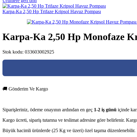
Ürünlere geri dön
Karpa-Ka 2,50 Hp Trifaze Kripsol Havuz Pompası
Karpa-Ka 2,50 Hp Monofaze Kr
Stok kodu:
033603002925
🚚 Gönderim Ve Kargo
Siparişleriniz, ödeme onayının ardından en geç
1-2 iş günü
içinde kar
Kargo ücreti, sipariş tutarına ve teslimat adresine göre belirlenir. Ka
Büyük hacimli ürünlerde (25 Kg ve üzeri) özel taşıma düzenlenebilir. D