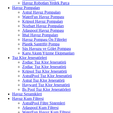
Havuz Robotları Yedek Parça
Havuz Pompaları
Astral Havuz Pompaları
WaterFun Havuz Pompası
Kripsol Havuz Pompaları
Nozbart Havuz Pompaları
Atlaspool Havuz Pompası
İthal Havuz Pompaları
Havuz Pompası Ön Filtreler
Plastik Santrifüj Pompa
Süs Havuzu ve Gölet Pompası
Karşı Akıntı Yüzme Ekipmanları
Tuz Klor Jeneratörleri
Zodiac Tuz Klor Jeneratörü
Zodiac Tuz Klor Jeneratörü
Kripsol Tuz Klor Jeneratörü
AstralPool Tuz Klor Jeneratörü
Astral Tuz Klor Jeneratörü
Hayward Tuz Klor Jeneratörü
Bs Pool Tuz Klor Jeneratörleri
Havuz Seramikleri
Havuz Kum Filtresi
AstralPool Filtre Sistemleri
Atlaspool Kum Filtresi
WaterFun Havuz Kum Filtresi