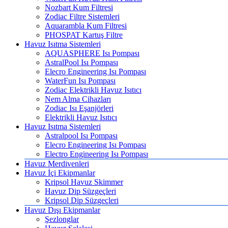
Nozbart Kum Filtresi
Zodiac Filtre Sistemleri
Aquarambla Kum Filtresi
PHOSPAT Kartuş Filtre
Havuz Isıtma Sistemleri
AQUASPHERE Isı Pompası
AstralPool Isı Pompası
Elecro Engineering Isı Pompası
WaterFun Isı Pompası
Zodiac Elektrikli Havuz Isıtıcı
Nem Alma Cihazları
Zodiac Isı Eşanjörleri
Elektrikli Havuz Isıtıcı
Havuz Isıtma Sistemleri
Astralpool Isı Pompası
Elecro Engineering Isı Pompası
Electro Engineering Isı Pompası
Havuz Merdivenleri
Havuz İçi Ekipmanlar
Kripsol Havuz Skimmer
Havuz Dip Süzgeçleri
Kripsol Dip Süzgeçleri
Havuz Dışı Ekipmanlar
Şezlonglar