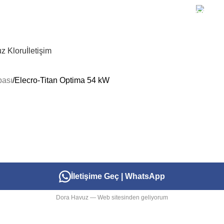
+90 
z Kloru
İletişim
pası
Elecro-Titan Optima 54 kW
İletişime Geç | WhatsApp
Dora Havuz — Web sitesinden geliyorum