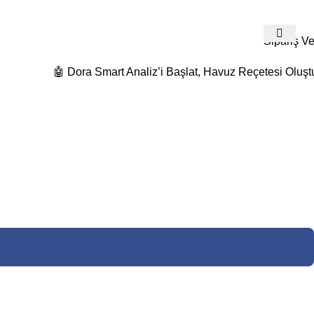
532 480 74 19
Detaylı Bilgi Ve Fiyat Teklifleri İçin Bize Ulaş
Sipariş Ve
🤖 Dora Smart Analiz’i Başlat, Havuz Reçetesi Oluşt