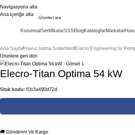
Navigasyona atla
Ana içeriğe atla
Kurumsal
Sertifikalar
SSS
Blog
Kataloglar
Markalar
Havu
ategoriler
Ana Sayfa
Havuz Isıtma Sistemleri
Elecro Engineering Isı Pom
Ürünlere geri dön
Elecro-Titan Optima 54 kW
Stok kodu:
f1b3a490d72d
🚚 Gönderim Ve Kargo