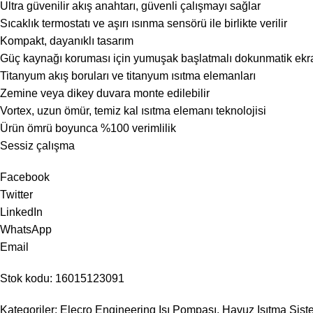
Ultra güvenilir akış anahtarı, güvenli çalışmayı sağlar
Sıcaklık termostatı ve aşırı ısınma sensörü ile birlikte verilir
Kompakt, dayanıklı tasarım
Güç kaynağı koruması için yumuşak başlatmalı dokunmatik ekr
Titanyum akış boruları ve titanyum ısıtma elemanları
Zemine veya dikey duvara monte edilebilir
Vortex, uzun ömür, temiz kal ısıtma elemanı teknolojisi
Ürün ömrü boyunca %100 verimlilik
Sessiz çalışma
Facebook
Twitter
LinkedIn
WhatsApp
Email
Stok kodu: 16015123091
Kategoriler: Elecro Engineering Isı Pompası, Havuz Isıtma Sist