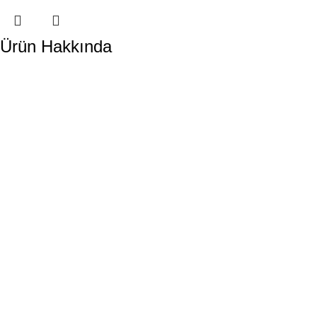
Ürün Hakkında
DORA HAVUZ
Hakkımızda
İletişim
ÜRÜN KATEGORİLERİMİZ
Havuz Temizlik Robotları
Havuz Kimyasalları
Havuz Pompaları
Tuz Klor Jeneratörleri
Havuz Kum Filtresi