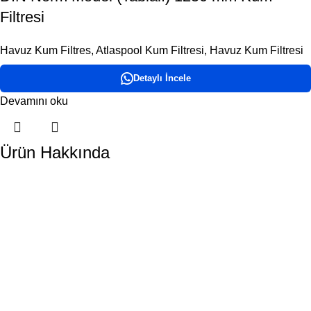
Filtresi
Havuz Kum Filtres
,
Atlaspool Kum Filtresi
,
Havuz Kum Filtresi
Detaylı İncele
Devamını oku
Ürün Hakkında
DORA HAVUZ
Hakkımızda
İletişim
ÜRÜN KATEGORİLERİMİZ
Havuz Temizlik Robotları