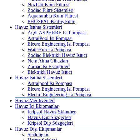
Nozbart Kum Filtresi
Zodiac Filtre Sistemleri
Aquarambla Kum Filtresi
PHOSPAT Kartuş Filtre
Havuz Isıtma Sistemleri
AQUASPHERE Isı Pompası
AstralPool Isı Pompası
Elecro Engineering Isı Pompası
WaterFun Isı Pompası
Zodiac Elektrikli Havuz Isıtıcı
Nem Alma Cihazları
Zodiac Isı Eşanjörleri
Elektrikli Havuz Isıtıcı
Havuz Isıtma Sistemleri
Astralpool Isı Pompası
Elecro Engineering Isı Pompası
Electro Engineering Isı Pompası
Havuz Merdivenleri
Havuz İçi Ekipmanlar
Kripsol Havuz Skimmer
Havuz Dip Süzgeçleri
Kripsol Dip Süzgeçleri
Havuz Dışı Ekipmanlar
Şezlonglar