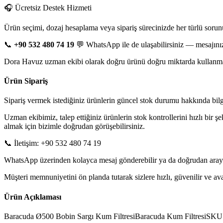
🎧 Ücretsiz Destek Hizmeti
Ürün seçimi, dozaj hesaplama veya sipariş sürecinizde her türlü sorun
📞
+90 532 480 74 19
💬 WhatsApp ile de ulaşabilirsiniz — mesajınız
Dora Havuz uzman ekibi olarak doğru ürünü doğru miktarda kullanman
Ürün Sipariş
Sipariş vermek istediğiniz ürünlerin güncel stok durumu hakkında bilgi 
Uzman ekibimiz, talep ettiğiniz ürünlerin stok kontrollerini hızlı bir ş
almak için bizimle doğrudan görüşebilirsiniz.
📞 İletişim: +90 532 480 74 19
WhatsApp üzerinden kolayca mesaj gönderebilir ya da doğrudan arayarak
Müşteri memnuniyetini ön planda tutarak sizlere hızlı, güvenilir ve 
Ürün Açıklaması
Baracuda Ø500 Bobin Sargı Kum FiltresiBaracuda Kum FiltresiSKU