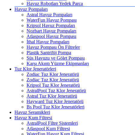
Havuz Robotları Yedek Parça
Havuz Pompaları
Astral Havuz Pompaları
WaterFun Havuz Pompası
Kripsol Havuz Pompaları
Nozbart Havuz Pompaları
Atlaspool Havuz Pompası
İthal Havuz Pompaları
Havuz Pompası Ön Filtreler
Plastik Santrifüj Pompa
Süs Havuzu ve Gölet Pompası
Karşı Akıntı Yüzme Ekipmanları
Tuz Klor Jeneratörleri
Zodiac Tuz Klor Jeneratörü
Zodiac Tuz Klor Jeneratörü
Kripsol Tuz Klor Jeneratörü
AstralPool Tuz Klor Jeneratörü
Astral Tuz Klor Jeneratörü
Hayward Tuz Klor Jeneratörü
Bs Pool Tuz Klor Jeneratörleri
Havuz Seramikleri
Havuz Kum Filtresi
AstralPool Filtre Sistemleri
Atlaspool Kum Filtresi
WaterFun Havuz Kum Filtresi