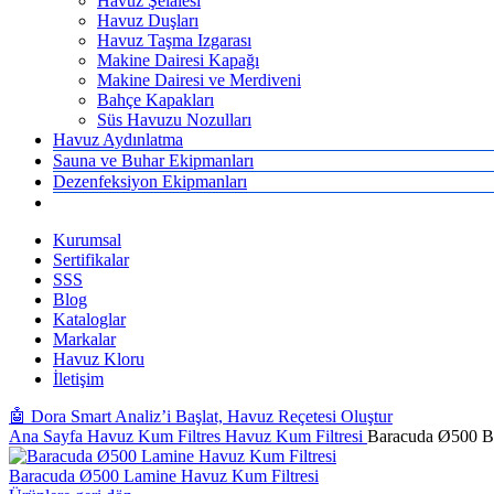
Havuz Şelalesi
Havuz Duşları
Havuz Taşma Izgarası
Makine Dairesi Kapağı
Makine Dairesi ve Merdiveni
Bahçe Kapakları
Süs Havuzu Nozulları
Havuz Aydınlatma
Sauna ve Buhar Ekipmanları
Dezenfeksiyon Ekipmanları
Kurumsal
Sertifikalar
SSS
Blog
Kataloglar
Markalar
Havuz Kloru
İletişim
🤖 Dora Smart Analiz’i Başlat, Havuz Reçetesi Oluştur
Ana Sayfa
Havuz Kum Filtres
Havuz Kum Filtresi
Baracuda Ø500 Bo
Baracuda Ø500 Lamine Havuz Kum Filtresi