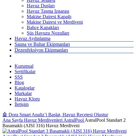
Havuz Şelalesi
Havuz Duşları
Havuz Taşma Izgarası
Makine Dairesi Kapağı
Makine Dairesi ve Merdiveni
Bahçe Kapakları
Süs Havuzu Nozulları
Havuz Aydınlatma
Sauna ve Buhar Ekipmanları
Dezenfeksiyon Ekipmanları
Kurumsal
Sertifikalar
SSS
Blog
Kataloglar
Markalar
Havuz Kloru
İletişim
🤖 Dora Smart Analiz’i Başlat, Havuz Reçetesi Oluştur
Ana Sayfa
Havuz Merdivenleri
AstralPool
AstralPool Standart 2
Basamaklı (AISI 316) Havuz Merdiveni