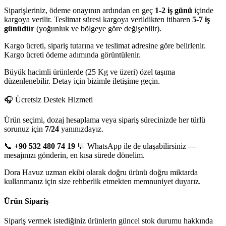
Siparişleriniz, ödeme onayının ardından en geç
1-2 iş günü
içinde
kargoya verilir. Teslimat süresi kargoya verildikten itibaren
5-7 iş
günüdür
(yoğunluk ve bölgeye göre değişebilir).
Kargo ücreti, sipariş tutarına ve teslimat adresine göre belirlenir.
Kargo ücreti ödeme adımında görüntülenir.
Büyük hacimli ürünlerde (25 Kg ve üzeri) özel taşıma
düzenlenebilir. Detay için bizimle iletişime geçin.
🎧 Ücretsiz Destek Hizmeti
Ürün seçimi, dozaj hesaplama veya sipariş sürecinizde her türlü
sorunuz için
7/24
yanınızdayız.
📞
+90 532 480 74 19
💬 WhatsApp ile de ulaşabilirsiniz —
mesajınızı gönderin, en kısa sürede dönelim.
Dora Havuz uzman ekibi olarak doğru ürünü doğru miktarda
kullanmanız için size rehberlik etmekten memnuniyet duyarız.
Ürün Sipariş
Sipariş vermek istediğiniz ürünlerin güncel stok durumu hakkında