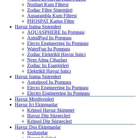
Nozbart Kum Filtresi
Zodiac Filtre Sistemleri
Aquarambla Kum Filtresi
PHOSPAT Kartuş Filtre
Havuz Isıtma Sistemleri
AQUASPHERE Isı Pompası
AstralPool Isı Pompası
Elecro Engineering Isı Pompası
WaterFun Isı Pompası
Zodiac Elektrikli Havuz Isıtıcı
Nem Alma Cihazları
Zodiac Isı Eşanjörleri
Elektrikli Havuz Isıtıcı
Havuz Isıtma Sistemleri
Astralpool Isı Pompası
Elecro Engineering Isı Pompası
Electro Engineering Isı Pompası
Havuz Merdivenleri
Havuz İçi Ekipmanlar
Kripsol Havuz Skimmer
Havuz Dip Süzgeçleri
Kripsol Dip Süzgeçleri
Havuz Dışı Ekipmanlar
Şezlonglar