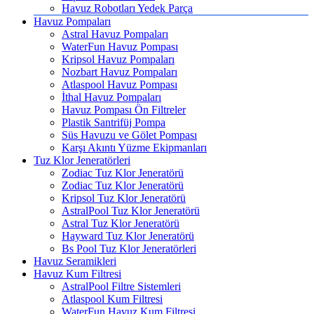
Havuz Robotları Yedek Parça
Havuz Pompaları
Astral Havuz Pompaları
WaterFun Havuz Pompası
Kripsol Havuz Pompaları
Nozbart Havuz Pompaları
Atlaspool Havuz Pompası
İthal Havuz Pompaları
Havuz Pompası Ön Filtreler
Plastik Santrifüj Pompa
Süs Havuzu ve Gölet Pompası
Karşı Akıntı Yüzme Ekipmanları
Tuz Klor Jeneratörleri
Zodiac Tuz Klor Jeneratörü
Zodiac Tuz Klor Jeneratörü
Kripsol Tuz Klor Jeneratörü
AstralPool Tuz Klor Jeneratörü
Astral Tuz Klor Jeneratörü
Hayward Tuz Klor Jeneratörü
Bs Pool Tuz Klor Jeneratörleri
Havuz Seramikleri
Havuz Kum Filtresi
AstralPool Filtre Sistemleri
Atlaspool Kum Filtresi
WaterFun Havuz Kum Filtresi