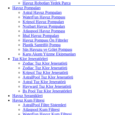
Havuz Robotları Yedek Parça
Havuz Pompaları
Astral Havuz Pompaları
WaterFun Havuz Pompası
Kripsol Havuz Pompaları
Nozbart Havuz Pompaları
Atlaspool Havuz Pompası
İthal Havuz Pompaları
Havuz Pompası Ön Filtreler
Plastik Santrifüj Pompa
Süs Havuzu ve Gölet Pompası
Karşı Akıntı Yüzme Ekipmanları
Tuz Klor Jeneratörleri
Zodiac Tuz Klor Jeneratörü
Zodiac Tuz Klor Jeneratörü
Kripsol Tuz Klor Jeneratörü
AstralPool Tuz Klor Jeneratörü
Astral Tuz Klor Jeneratörü
Hayward Tuz Klor Jeneratörü
Bs Pool Tuz Klor Jeneratörleri
Havuz Seramikleri
Havuz Kum Filtresi
AstralPool Filtre Sistemleri
Atlaspool Kum Filtresi
WaterFun Havuz Kum Filtresi