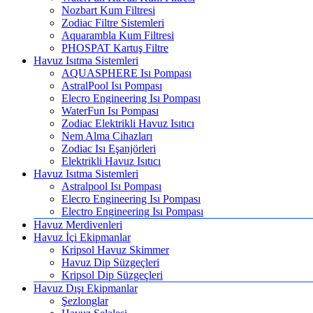
Nozbart Kum Filtresi
Zodiac Filtre Sistemleri
Aquarambla Kum Filtresi
PHOSPAT Kartuş Filtre
Havuz Isıtma Sistemleri
AQUASPHERE Isı Pompası
AstralPool Isı Pompası
Elecro Engineering Isı Pompası
WaterFun Isı Pompası
Zodiac Elektrikli Havuz Isıtıcı
Nem Alma Cihazları
Zodiac Isı Eşanjörleri
Elektrikli Havuz Isıtıcı
Havuz Isıtma Sistemleri
Astralpool Isı Pompası
Elecro Engineering Isı Pompası
Electro Engineering Isı Pompası
Havuz Merdivenleri
Havuz İçi Ekipmanlar
Kripsol Havuz Skimmer
Havuz Dip Süzgeçleri
Kripsol Dip Süzgeçleri
Havuz Dışı Ekipmanlar
Şezlonglar