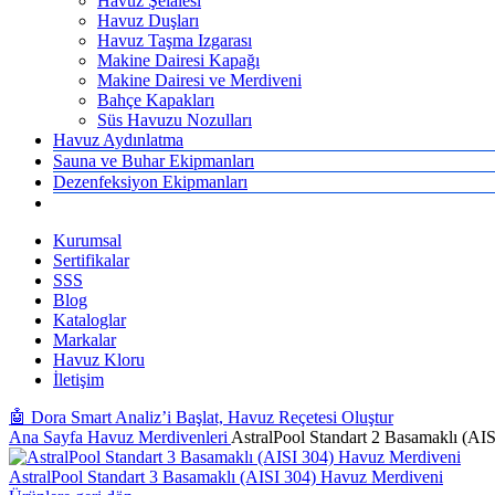
Havuz Şelalesi
Havuz Duşları
Havuz Taşma Izgarası
Makine Dairesi Kapağı
Makine Dairesi ve Merdiveni
Bahçe Kapakları
Süs Havuzu Nozulları
Havuz Aydınlatma
Sauna ve Buhar Ekipmanları
Dezenfeksiyon Ekipmanları
Kurumsal
Sertifikalar
SSS
Blog
Kataloglar
Markalar
Havuz Kloru
İletişim
🤖 Dora Smart Analiz’i Başlat, Havuz Reçetesi Oluştur
Ana Sayfa
Havuz Merdivenleri
AstralPool Standart 2 Basamaklı (AI
AstralPool Standart 3 Basamaklı (AISI 304) Havuz Merdiveni