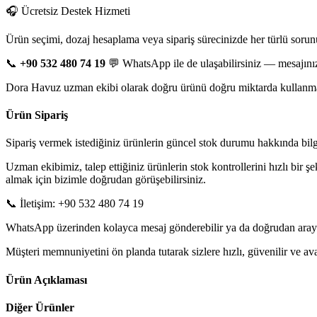
🎧 Ücretsiz Destek Hizmeti
Ürün seçimi, dozaj hesaplama veya sipariş sürecinizde her türlü sorun
📞
+90 532 480 74 19
💬 WhatsApp ile de ulaşabilirsiniz — mesajınız
Dora Havuz uzman ekibi olarak doğru ürünü doğru miktarda kullanman
Ürün Sipariş
Sipariş vermek istediğiniz ürünlerin güncel stok durumu hakkında bilgi 
Uzman ekibimiz, talep ettiğiniz ürünlerin stok kontrollerini hızlı bir ş
almak için bizimle doğrudan görüşebilirsiniz.
📞 İletişim: +90 532 480 74 19
WhatsApp üzerinden kolayca mesaj gönderebilir ya da doğrudan arayarak
Müşteri memnuniyetini ön planda tutarak sizlere hızlı, güvenilir ve 
Ürün Açıklaması
Diğer Ürünler