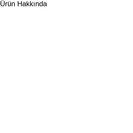
Ürün Hakkında
DORA HAVUZ
Hakkımızda
İletişim
ÜRÜN KATEGORİLERİMİZ
Havuz Temizlik Robotları
Havuz Kimyasalları
Havuz Pompaları
Tuz Klor Jeneratörleri
Havuz Kum Filtresi
Havuz Isıtma Sistemleri
Havuz İçi Ekipmanlar