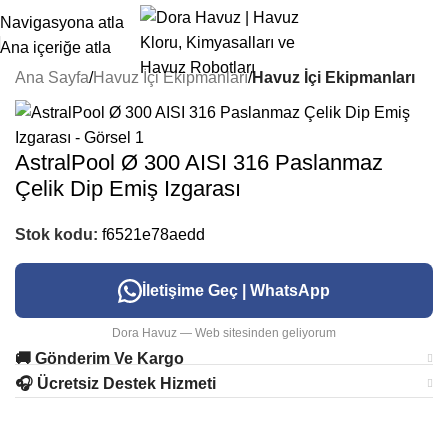
Navigasyona atla
Ana içeriğe atla
Ana Sayfa
Havuz İçi Ekipmanları
Havuz İçi Ekipmanları
AstralPool Ø 300 AISI 316 Paslanmaz
Çelik Dip Emiş Izgarası
Stok kodu:
f6521e78aedd
İletişime Geç | WhatsApp
Dora Havuz — Web sitesinden geliyorum
🚚 Gönderim Ve Kargo
🎧 Ücretsiz Destek Hizmeti