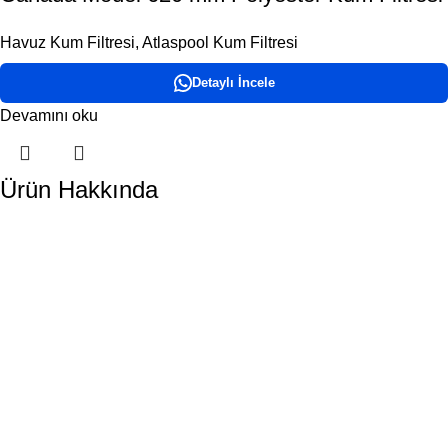
Havuz Kum Filtresi
,
Atlaspool Kum Filtresi
Detaylı İncele
Devamını oku
Ürün Hakkında
DORA HAVUZ
Hakkımızda
İletişim
ÜRÜN KATEGORİLERİMİZ
Havuz Temizlik Robotları
Havuz Kimyasalları