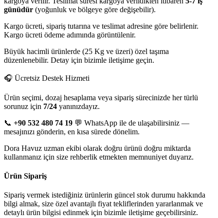
kargoya verilir. Teslimat süresi kargoya verildikten itibaren
5-7 iş
günüdür
(yoğunluk ve bölgeye göre değişebilir).
Kargo ücreti, sipariş tutarına ve teslimat adresine göre belirlenir.
Kargo ücreti ödeme adımında görüntülenir.
Büyük hacimli ürünlerde (25 Kg ve üzeri) özel taşıma
düzenlenebilir. Detay için bizimle iletişime geçin.
🎧 Ücretsiz Destek Hizmeti
Ürün seçimi, dozaj hesaplama veya sipariş sürecinizde her türlü
sorunuz için
7/24
yanınızdayız.
📞
+90 532 480 74 19
💬 WhatsApp ile de ulaşabilirsiniz —
mesajınızı gönderin, en kısa sürede dönelim.
Dora Havuz uzman ekibi olarak doğru ürünü doğru miktarda
kullanmanız için size rehberlik etmekten memnuniyet duyarız.
Ürün Sipariş
Sipariş vermek istediğiniz ürünlerin güncel stok durumu hakkında
bilgi almak, size özel avantajlı fiyat tekliflerinden yararlanmak ve
detaylı ürün bilgisi edinmek için bizimle iletişime geçebilirsiniz.