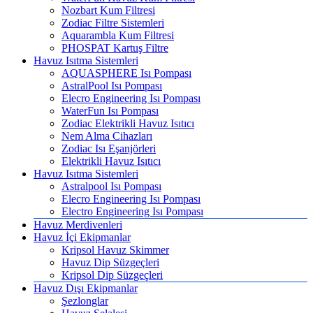
Nozbart Kum Filtresi
Zodiac Filtre Sistemleri
Aquarambla Kum Filtresi
PHOSPAT Kartuş Filtre
Havuz Isıtma Sistemleri
AQUASPHERE Isı Pompası
AstralPool Isı Pompası
Elecro Engineering Isı Pompası
WaterFun Isı Pompası
Zodiac Elektrikli Havuz Isıtıcı
Nem Alma Cihazları
Zodiac Isı Eşanjörleri
Elektrikli Havuz Isıtıcı
Havuz Isıtma Sistemleri
Astralpool Isı Pompası
Elecro Engineering Isı Pompası
Electro Engineering Isı Pompası
Havuz Merdivenleri
Havuz İçi Ekipmanlar
Kripsol Havuz Skimmer
Havuz Dip Süzgeçleri
Kripsol Dip Süzgeçleri
Havuz Dışı Ekipmanlar
Şezlonglar