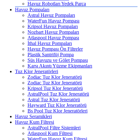
Havuz Robotları Yedek Parça
Havuz Pompaları
Astral Havuz Pompaları
WaterFun Havuz Pompası
Kripsol Havuz Pompaları
Nozbart Havuz Pompaları
Atlaspool Havuz Pompası
İthal Havuz Pompaları
Havuz Pompası Ön Filtreler
Plastik Santrifüj Pompa
Süs Havuzu ve Gölet Pompası
Karşı Akıntı Yüzme Ekipmanları
Tuz Klor Jeneratörleri
Zodiac Tuz Klor Jeneratörü
Zodiac Tuz Klor Jeneratörü
Kripsol Tuz Klor Jeneratörü
AstralPool Tuz Klor Jeneratörü
Astral Tuz Klor Jeneratörü
Hayward Tuz Klor Jeneratörü
Bs Pool Tuz Klor Jeneratörleri
Havuz Seramikleri
Havuz Kum Filtresi
AstralPool Filtre Sistemleri
Atlaspool Kum Filtresi
WaterFun Havuz Kum Filtresi