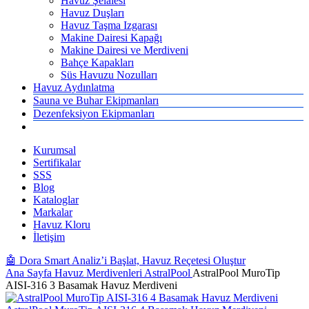
Havuz Şelalesi
Havuz Duşları
Havuz Taşma Izgarası
Makine Dairesi Kapağı
Makine Dairesi ve Merdiveni
Bahçe Kapakları
Süs Havuzu Nozulları
Havuz Aydınlatma
Sauna ve Buhar Ekipmanları
Dezenfeksiyon Ekipmanları
Kurumsal
Sertifikalar
SSS
Blog
Kataloglar
Markalar
Havuz Kloru
İletişim
🤖 Dora Smart Analiz’i Başlat, Havuz Reçetesi Oluştur
Ana Sayfa
Havuz Merdivenleri
AstralPool
AstralPool MuroTip
AISI-316 3 Basamak Havuz Merdiveni