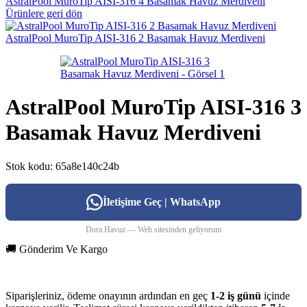
AstralPool MuroTip AISI-316 4 Basamak Havuz Merdiveni
Ürünlere geri dön
AstralPool MuroTip AISI-316 2 Basamak Havuz Merdiveni
AstralPool MuroTip AISI-316 3
Basamak Havuz Merdiveni
Stok kodu:
65a8e140c24b
İletişime Geç | WhatsApp
Dora Havuz — Web sitesinden geliyorum
🚚 Gönderim Ve Kargo
Siparişleriniz, ödeme onayının ardından en geç
1-2 iş günü
içinde