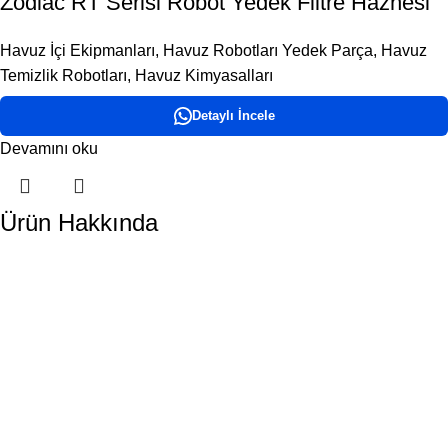
Zodiac RT Serisi Robot Yedek Filtre Haznesi
Havuz İçi Ekipmanları
,
Havuz Robotları Yedek Parça
,
Havuz
Temizlik Robotları
,
Havuz Kimyasalları
Detaylı İncele
Devamını oku
Ürün Hakkında
DORA HAVUZ
Hakkımızda
İletişim
ÜRÜN KATEGORİLERİMİZ
Havuz Temizlik Robotları