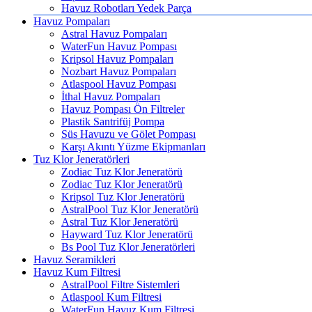
Havuz Robotları Yedek Parça
Havuz Pompaları
Astral Havuz Pompaları
WaterFun Havuz Pompası
Kripsol Havuz Pompaları
Nozbart Havuz Pompaları
Atlaspool Havuz Pompası
İthal Havuz Pompaları
Havuz Pompası Ön Filtreler
Plastik Santrifüj Pompa
Süs Havuzu ve Gölet Pompası
Karşı Akıntı Yüzme Ekipmanları
Tuz Klor Jeneratörleri
Zodiac Tuz Klor Jeneratörü
Zodiac Tuz Klor Jeneratörü
Kripsol Tuz Klor Jeneratörü
AstralPool Tuz Klor Jeneratörü
Astral Tuz Klor Jeneratörü
Hayward Tuz Klor Jeneratörü
Bs Pool Tuz Klor Jeneratörleri
Havuz Seramikleri
Havuz Kum Filtresi
AstralPool Filtre Sistemleri
Atlaspool Kum Filtresi
WaterFun Havuz Kum Filtresi