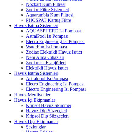
Nozbart Kum Filtresi
Zodiac Filtre Sistemleri
Aquarambla Kum Filtresi
PHOSPAT Kartuş Filtre
Havuz Isıtma Sistemleri
AQUASPHERE Isı Pompası
AstralPool Isı Pompası
Elecro Engineering Isı Pompası
WaterFun Isı Pompası
Zodiac Elektrikli Havuz Isıtıcı
Nem Alma Cihazları
Zodiac Isı Eşanjörleri
Elektrikli Havuz Isıtıcı
Havuz Isıtma Sistemleri
Astralpool Isı Pompası
Elecro Engineering Isı Pompası
Electro Engineering Isı Pompası
Havuz Merdivenleri
Havuz İçi Ekipmanlar
Kripsol Havuz Skimmer
Havuz Dip Süzgeçleri
Kripsol Dip Süzgeçleri
Havuz Dışı Ekipmanlar
Şezlonglar