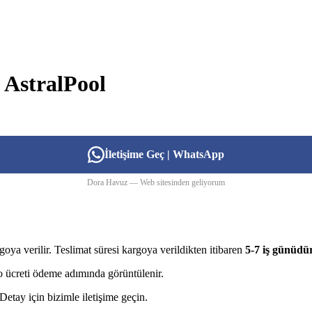
 AstralPool
İletişime Geç | WhatsApp
Dora Havuz — Web sitesinden geliyorum
goya verilir. Teslimat süresi kargoya verildikten itibaren
5-7 iş günüdü
rgo ücreti ödeme adımında görüntülenir.
etay için bizimle iletişime geçin.