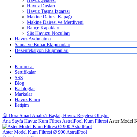
Havuz Şelalesi
Havuz Duşları
Havuz Taşma Izgarası
Makine Dairesi Kapağı
Makine Dairesi ve Merdiveni
Bahçe Kapakları
Süs Havuzu Nozulları
Havuz Aydınlatma
Sauna ve Buhar Ekipmanları
Dezenfeksiyon Ekipmanları
Kurumsal
Sertifikalar
SSS
Blog
Kataloglar
Markalar
Havuz Kloru
İletişim
🤖 Dora Smart Analiz’i Başlat, Havuz Reçetesi Oluştur
Ana Sayfa
Havuz Kum Filtres
AstralPool Kum Filtresi
Aster Model K
Aster Model Kum Filtresi Ø 900 AstralPool