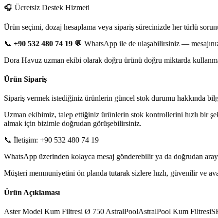
🎧 Ücretsiz Destek Hizmeti
Ürün seçimi, dozaj hesaplama veya sipariş sürecinizde her türlü sorun
📞
+90 532 480 74 19
💬 WhatsApp ile de ulaşabilirsiniz — mesajınız
Dora Havuz uzman ekibi olarak doğru ürünü doğru miktarda kullanman
Ürün Sipariş
Sipariş vermek istediğiniz ürünlerin güncel stok durumu hakkında bilgi 
Uzman ekibimiz, talep ettiğiniz ürünlerin stok kontrollerini hızlı bir ş
almak için bizimle doğrudan görüşebilirsiniz.
📞 İletişim: +90 532 480 74 19
WhatsApp üzerinden kolayca mesaj gönderebilir ya da doğrudan arayarak
Müşteri memnuniyetini ön planda tutarak sizlere hızlı, güvenilir ve 
Ürün Açıklaması
Aster Model Kum Filtresi Ø 750 AstralPoolAstralPool Kum Filtresi