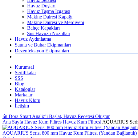
Havuz Şelalesi
Havuz Duşları
Havuz Taşma Izgarası
Makine Dairesi Kapağı
Makine Dairesi ve Merdiveni
Bahçe Kapakları
Süs Havuzu Nozulları
Havuz Aydınlatma
Sauna ve Buhar Ekipmanları
Dezenfeksiyon Ekipmanları
Kurumsal
Sertifikalar
SSS
Blog
Kataloglar
Markalar
Havuz Kloru
İletişim
🤖 Dora Smart Analiz’i Başlat, Havuz Reçetesi Oluştur
Ana Sayfa
Havuz Kum Filtres
Havuz Kum Filtresi
AQUARIUS Serisi 
AQUARIUS Serisi 800 mm Havuz Kum Filtresi (Yandan Bağlantılı)