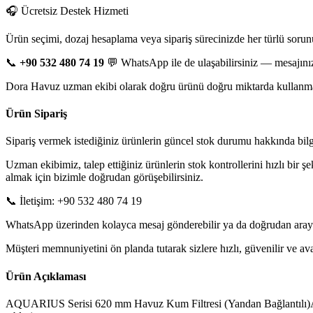
🎧 Ücretsiz Destek Hizmeti
Ürün seçimi, dozaj hesaplama veya sipariş sürecinizde her türlü sorun
📞
+90 532 480 74 19
💬 WhatsApp ile de ulaşabilirsiniz — mesajınız
Dora Havuz uzman ekibi olarak doğru ürünü doğru miktarda kullanman
Ürün Sipariş
Sipariş vermek istediğiniz ürünlerin güncel stok durumu hakkında bilgi 
Uzman ekibimiz, talep ettiğiniz ürünlerin stok kontrollerini hızlı bir ş
almak için bizimle doğrudan görüşebilirsiniz.
📞 İletişim: +90 532 480 74 19
WhatsApp üzerinden kolayca mesaj gönderebilir ya da doğrudan arayarak
Müşteri memnuniyetini ön planda tutarak sizlere hızlı, güvenilir ve 
Ürün Açıklaması
AQUARIUS Serisi 620 mm Havuz Kum Filtresi (Yandan Bağlantılı)