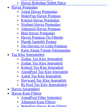
Havuz Robotları Yedek Parça
Havuz Pompaları
Astral Havuz Pompaları
WaterFun Havuz Pompası
Kripsol Havuz Pompaları
Nozbart Havuz Pompaları
Atlaspool Havuz Pompası
İthal Havuz Pompaları
Havuz Pompası Ön Filtreler
Plastik Santrifüj Pompa
Süs Havuzu ve Gölet Pompası
Karşı Akıntı Yüzme Ekipmanları
Tuz Klor Jeneratörleri
Zodiac Tuz Klor Jeneratörü
Zodiac Tuz Klor Jeneratörü
Kripsol Tuz Klor Jeneratörü
AstralPool Tuz Klor Jeneratörü
Astral Tuz Klor Jeneratörü
Hayward Tuz Klor Jeneratörü
Bs Pool Tuz Klor Jeneratörleri
Havuz Seramikleri
Havuz Kum Filtresi
AstralPool Filtre Sistemleri
Atlaspool Kum Filtresi
WaterFun Havuz Kum Filtresi