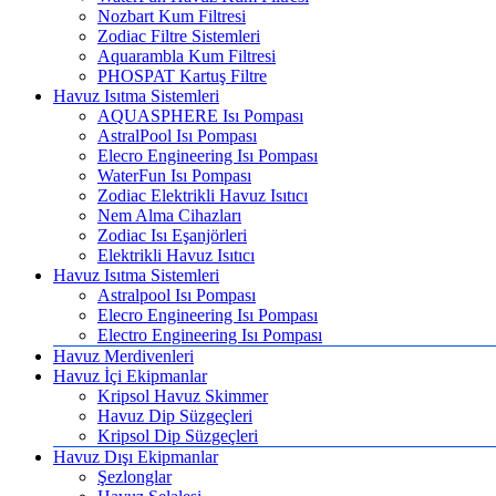
Nozbart Kum Filtresi
Zodiac Filtre Sistemleri
Aquarambla Kum Filtresi
PHOSPAT Kartuş Filtre
Havuz Isıtma Sistemleri
AQUASPHERE Isı Pompası
AstralPool Isı Pompası
Elecro Engineering Isı Pompası
WaterFun Isı Pompası
Zodiac Elektrikli Havuz Isıtıcı
Nem Alma Cihazları
Zodiac Isı Eşanjörleri
Elektrikli Havuz Isıtıcı
Havuz Isıtma Sistemleri
Astralpool Isı Pompası
Elecro Engineering Isı Pompası
Electro Engineering Isı Pompası
Havuz Merdivenleri
Havuz İçi Ekipmanlar
Kripsol Havuz Skimmer
Havuz Dip Süzgeçleri
Kripsol Dip Süzgeçleri
Havuz Dışı Ekipmanlar
Şezlonglar