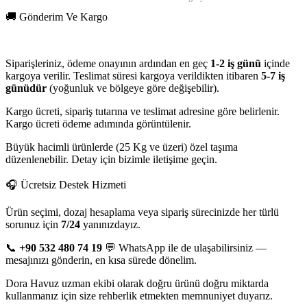
🚚 Gönderim Ve Kargo
Siparişleriniz, ödeme onayının ardından en geç
1-2 iş günü
içinde
kargoya verilir. Teslimat süresi kargoya verildikten itibaren
5-7 iş
günüdür
(yoğunluk ve bölgeye göre değişebilir).
Kargo ücreti, sipariş tutarına ve teslimat adresine göre belirlenir.
Kargo ücreti ödeme adımında görüntülenir.
Büyük hacimli ürünlerde (25 Kg ve üzeri) özel taşıma
düzenlenebilir. Detay için bizimle iletişime geçin.
🎧 Ücretsiz Destek Hizmeti
Ürün seçimi, dozaj hesaplama veya sipariş sürecinizde her türlü
sorunuz için
7/24
yanınızdayız.
📞
+90 532 480 74 19
💬 WhatsApp ile de ulaşabilirsiniz —
mesajınızı gönderin, en kısa sürede dönelim.
Dora Havuz uzman ekibi olarak doğru ürünü doğru miktarda
kullanmanız için size rehberlik etmekten memnuniyet duyarız.