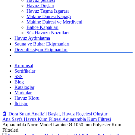
Havuz Şelalesi
Havuz Duşları
Havuz Taşma Izgarası
Makine Dairesi Kapağı
Makine Dairesi ve Merdiveni
Bahçe Kapakları
Süs Havuzu Nozulları
Havuz Aydınlatma
Sauna ve Buhar Ekipmanları
Dezenfeksiyon Ekipmanları
Kurumsal
Sertifikalar
SSS
Blog
Kataloglar
Markalar
Havuz Kloru
İletişim
🤖 Dora Smart Analiz’i Başlat, Havuz Reçetesi Oluştur
Ana Sayfa
Havuz Kum Filtresi
Aquarambla Kum Filtresi
Aquarambla Norm Model Lamine Ø 1050 mm Polyester Kum
Filtreleri