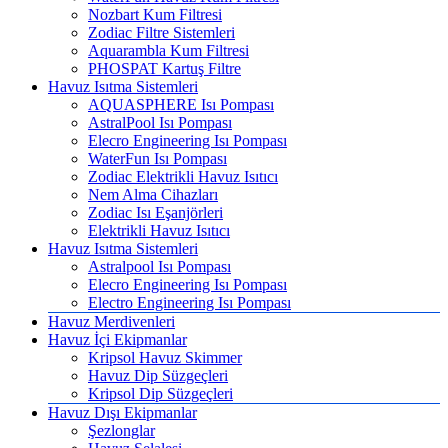
Nozbart Kum Filtresi
Zodiac Filtre Sistemleri
Aquarambla Kum Filtresi
PHOSPAT Kartuş Filtre
Havuz Isıtma Sistemleri
AQUASPHERE Isı Pompası
AstralPool Isı Pompası
Elecro Engineering Isı Pompası
WaterFun Isı Pompası
Zodiac Elektrikli Havuz Isıtıcı
Nem Alma Cihazları
Zodiac Isı Eşanjörleri
Elektrikli Havuz Isıtıcı
Havuz Isıtma Sistemleri
Astralpool Isı Pompası
Elecro Engineering Isı Pompası
Electro Engineering Isı Pompası
Havuz Merdivenleri
Havuz İçi Ekipmanlar
Kripsol Havuz Skimmer
Havuz Dip Süzgeçleri
Kripsol Dip Süzgeçleri
Havuz Dışı Ekipmanlar
Şezlonglar