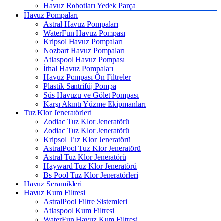
Havuz Robotları Yedek Parça
Havuz Pompaları
Astral Havuz Pompaları
WaterFun Havuz Pompası
Kripsol Havuz Pompaları
Nozbart Havuz Pompaları
Atlaspool Havuz Pompası
İthal Havuz Pompaları
Havuz Pompası Ön Filtreler
Plastik Santrifüj Pompa
Süs Havuzu ve Gölet Pompası
Karşı Akıntı Yüzme Ekipmanları
Tuz Klor Jeneratörleri
Zodiac Tuz Klor Jeneratörü
Zodiac Tuz Klor Jeneratörü
Kripsol Tuz Klor Jeneratörü
AstralPool Tuz Klor Jeneratörü
Astral Tuz Klor Jeneratörü
Hayward Tuz Klor Jeneratörü
Bs Pool Tuz Klor Jeneratörleri
Havuz Seramikleri
Havuz Kum Filtresi
AstralPool Filtre Sistemleri
Atlaspool Kum Filtresi
WaterFun Havuz Kum Filtresi