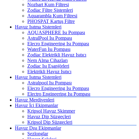
Nozbart Kum Filtresi
Zodiac Filtre Sistemleri
Aquarambla Kum Filtresi
PHOSPAT Kartuş Filtre
Havuz Isıtma Sistemleri
AQUASPHERE Isı Pompası
AstralPool Isı Pompası
Elecro Engineering Isı Pompası
WaterFun Isı Pompası
Zodiac Elektrikli Havuz Isıtıcı
Nem Alma Cihazları
Zodiac Isı Eşanjörleri
Elektrikli Havuz Isıtıcı
Havuz Isıtma Sistemleri
Astralpool Isı Pompası
Elecro Engineering Isı Pompası
Electro Engineering Isı Pompası
Havuz Merdivenleri
Havuz İçi Ekipmanlar
Kripsol Havuz Skimmer
Havuz Dip Süzgeçleri
Kripsol Dip Süzgeçleri
Havuz Dışı Ekipmanlar
Şezlonglar