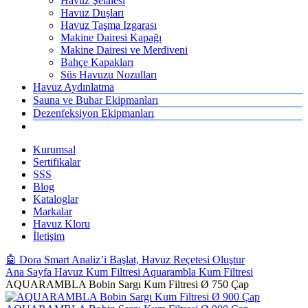
Havuz Şelalesi
Havuz Duşları
Havuz Taşma Izgarası
Makine Dairesi Kapağı
Makine Dairesi ve Merdiveni
Bahçe Kapakları
Süs Havuzu Nozulları
Havuz Aydınlatma
Sauna ve Buhar Ekipmanları
Dezenfeksiyon Ekipmanları
Kurumsal
Sertifikalar
SSS
Blog
Kataloglar
Markalar
Havuz Kloru
İletişim
🤖 Dora Smart Analiz’i Başlat, Havuz Reçetesi Oluştur
Ana Sayfa
Havuz Kum Filtresi
Aquarambla Kum Filtresi
AQUARAMBLA Bobin Sargı Kum Filtresi Ø 750 Çap