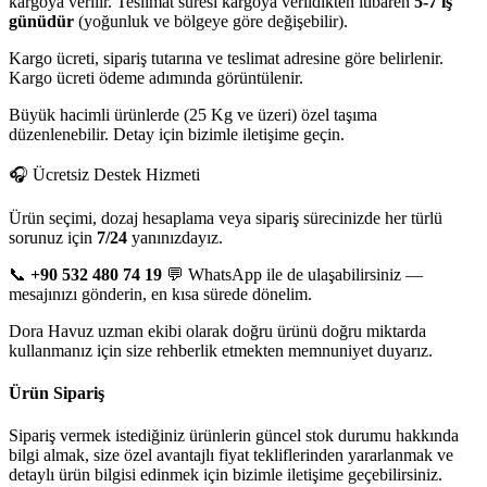
kargoya verilir. Teslimat süresi kargoya verildikten itibaren
5-7 iş
günüdür
(yoğunluk ve bölgeye göre değişebilir).
Kargo ücreti, sipariş tutarına ve teslimat adresine göre belirlenir.
Kargo ücreti ödeme adımında görüntülenir.
Büyük hacimli ürünlerde (25 Kg ve üzeri) özel taşıma
düzenlenebilir. Detay için bizimle iletişime geçin.
🎧 Ücretsiz Destek Hizmeti
Ürün seçimi, dozaj hesaplama veya sipariş sürecinizde her türlü
sorunuz için
7/24
yanınızdayız.
📞
+90 532 480 74 19
💬 WhatsApp ile de ulaşabilirsiniz —
mesajınızı gönderin, en kısa sürede dönelim.
Dora Havuz uzman ekibi olarak doğru ürünü doğru miktarda
kullanmanız için size rehberlik etmekten memnuniyet duyarız.
Ürün Sipariş
Sipariş vermek istediğiniz ürünlerin güncel stok durumu hakkında
bilgi almak, size özel avantajlı fiyat tekliflerinden yararlanmak ve
detaylı ürün bilgisi edinmek için bizimle iletişime geçebilirsiniz.