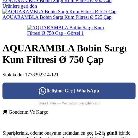
AQUARAMBLA Bobin Sargı Kum Filtresi Ø 900 Çap
Ürünlere geri dön
AQUARAMBLA Bobin Sargı Kum Filtresi Ø 525 Çap
AQUARAMBLA Bobin Sargı
Kum Filtresi Ø 750 Çap
Stok kodu:
1778392314-121
İletişime Geç | WhatsApp
Dora Havuz — Web sitesinden geliyorum
🚚 Gönderim Ve Kargo
Siparişleriniz, ödeme onayının ardından en geç
1-2 iş günü
içinde