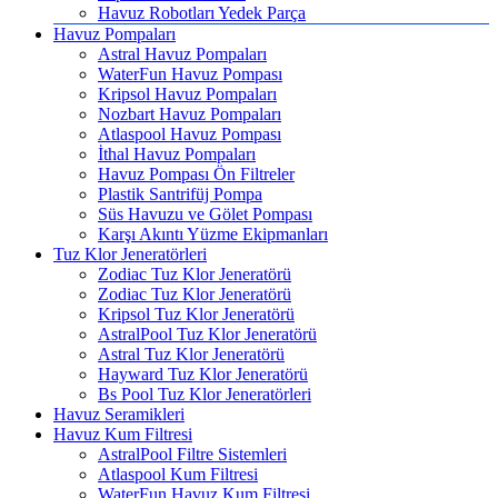
Havuz Robotları Yedek Parça
Havuz Pompaları
Astral Havuz Pompaları
WaterFun Havuz Pompası
Kripsol Havuz Pompaları
Nozbart Havuz Pompaları
Atlaspool Havuz Pompası
İthal Havuz Pompaları
Havuz Pompası Ön Filtreler
Plastik Santrifüj Pompa
Süs Havuzu ve Gölet Pompası
Karşı Akıntı Yüzme Ekipmanları
Tuz Klor Jeneratörleri
Zodiac Tuz Klor Jeneratörü
Zodiac Tuz Klor Jeneratörü
Kripsol Tuz Klor Jeneratörü
AstralPool Tuz Klor Jeneratörü
Astral Tuz Klor Jeneratörü
Hayward Tuz Klor Jeneratörü
Bs Pool Tuz Klor Jeneratörleri
Havuz Seramikleri
Havuz Kum Filtresi
AstralPool Filtre Sistemleri
Atlaspool Kum Filtresi
WaterFun Havuz Kum Filtresi