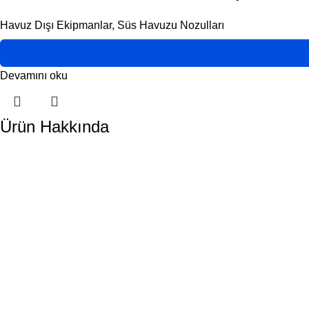
Havuz Dışı Ekipmanlar
,
Süs Havuzu Nozulları
Devamını oku
Ürün Hakkında
DORA HAVUZ
Hakkımızda
İletişim
ÜRÜN KATEGORİLERİMİZ
Havuz Temizlik Robotları
Havuz Kimyasalları