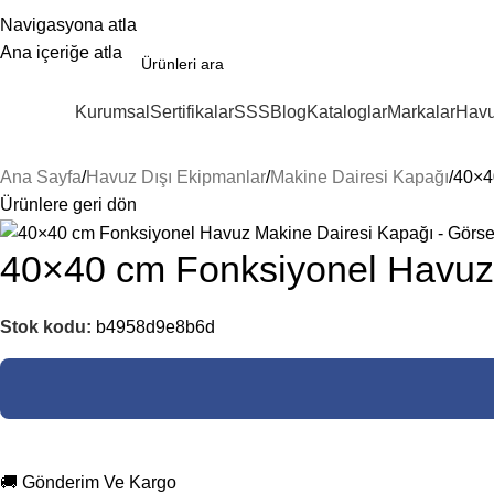
Navigasyona atla
Ana içeriğe atla
Kurumsal
Sertifikalar
SSS
Blog
Kataloglar
Markalar
Havu
ategoriler
Ana Sayfa
Havuz Dışı Ekipmanlar
Makine Dairesi Kapağı
40×4
Ürünlere geri dön
40×40 cm Fonksiyonel Havuz
Stok kodu:
b4958d9e8b6d
🚚 Gönderim Ve Kargo