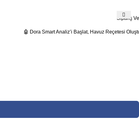
532 480 74 19
Detaylı Bilgi Ve Fiyat Teklifleri İçin Bize Ulaş
Sipariş Ve
🤖 Dora Smart Analiz’i Başlat, Havuz Reçetesi Oluşt