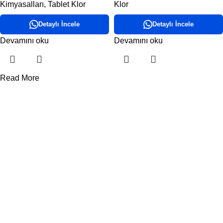
Kimyasalları
,
Tablet Klor
Klor
Detaylı İncele
Detaylı İncele
Devamını oku
Devamını oku
Read More
DORA HAVUZ
Hakkımızda
İletişim
ÜRÜN KATEGORİLERİMİZ
Havuz Temizlik Robotları
Havuz Kimyasalları
Havuz Pompaları