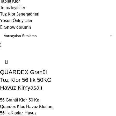
Tablet Klor
Temizleyiciler
Tuz Klor Jeneratörleri
Yosun Önleyiciler
Show column
QUARDEX Granül
Toz Klor 56 lık 50KG
Havuz Kimyasalı
56 Granül Klor
,
50 Kg
,
Quardex Klor
,
Havuz Klorları
,
56'lık Klorlar
,
Havuz