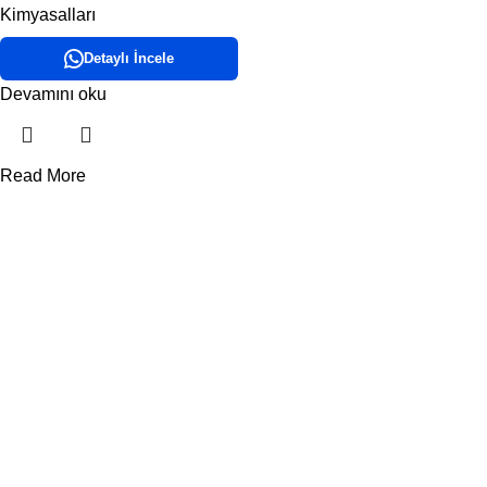
Kimyasalları
Detaylı İncele
Devamını oku
Read More
DORA HAVUZ
Hakkımızda
İletişim
ÜRÜN KATEGORİLERİMİZ
Havuz Temizlik Robotları
Havuz Kimyasalları