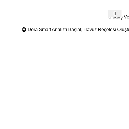
532 480 74 19
Detaylı Bilgi Ve Fiyat Teklifleri İçin Bize Ulaş
Sipariş Ve
🤖 Dora Smart Analiz’i Başlat, Havuz Reçetesi Oluşt