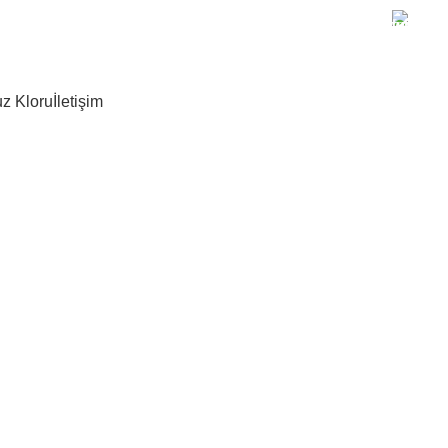
+90 
z Kloru
İletişim