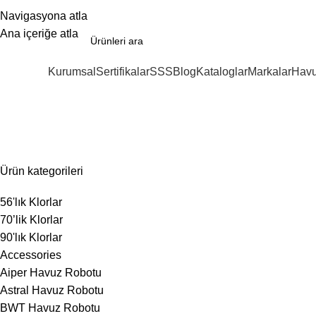
Navigasyona atla
Ana içeriğe atla
Kurumsal
Sertifikalar
SSS
Blog
Kataloglar
Markalar
Havu
ategoriler
50 Kg
Ürün kategorileri
56'lık Klorlar
70’lik Klorlar
90'lık Klorlar
Accessories
Aiper Havuz Robotu
Astral Havuz Robotu
BWT Havuz Robotu