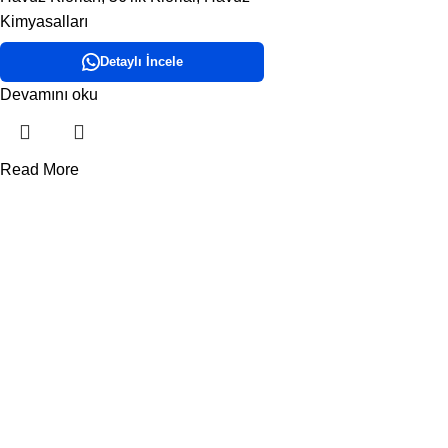
Kimyasalları
Detaylı İncele
Devamını oku
Read More
DORA HAVUZ
Hakkımızda
İletişim
ÜRÜN KATEGORİLERİMİZ
Havuz Temizlik Robotları
Havuz Kimyasalları